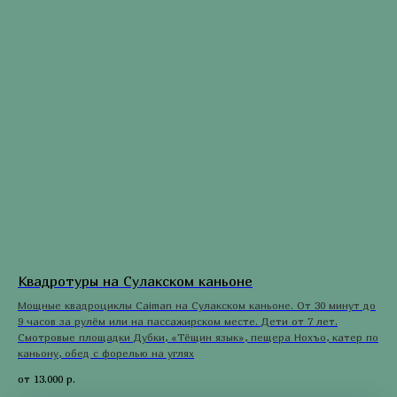
Квадротуры на Сулакском каньоне
Мощные квадроциклы Caiman на Сулакском каньоне. От 30 минут до
9 часов за рулём или на пассажирском месте. Дети от 7 лет.
Смотровые площадки Дубки, «Тёщин язык», пещера Нохъо, катер по
каньону, обед с форелью на углях
от 13.000
р.