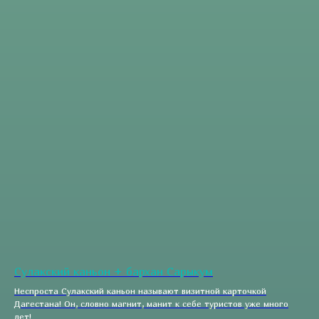
Сулакский каньон + бархан Сарыкум
Неспроста Сулакский каньон называют визитной карточкой
Дагестана! Он, словно магнит, манит к себе туристов уже много
лет!