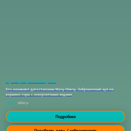
Аул-призрак Гамсутль
Его называют дагестанским Мачу-Пикчу. Заброшенный аул на
вершине горы с невероятными видами
3000
р.
4500
р.
Подробнее
Подобрать дату / забронировать