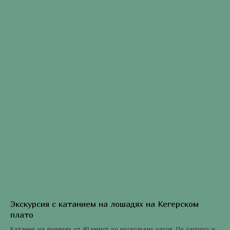
Экскурсия с катанием на лошадях на Кегерском
плато
Катание на лошядях от 40 минут до нескольких часов. По запросу и