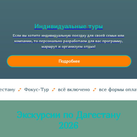
Индивидуальные туры
Если вы хотите индивидуальную поездку для своей семьи или
компании, то персонально разработаем для вас программу,
маршрут и организуем отдых!
Подробнее
ану
Фокус-Тур
всё включено
все формы оплаты
Экскурсии по Дагестану
2026