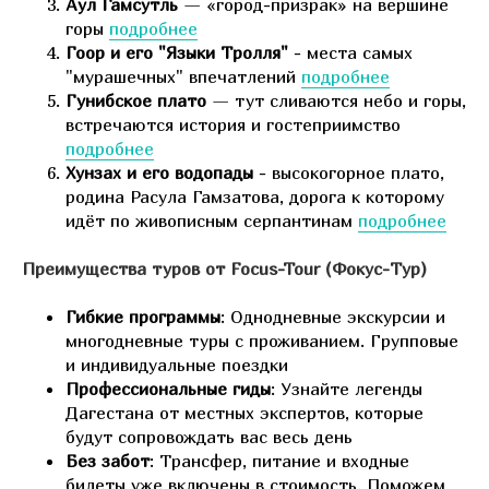
Аул Гамсутль
— «город-призрак» на вершине
горы
подробнее
Гоор и его "Языки Тролля"
- места самых
"мурашечных" впечатлений
подробнее
Гунибское плато
— тут сливаются небо и горы,
встречаются история и гостеприимство
подробнее
Хунзах и его водопады
- высокогорное плато,
родина Расула Гамзатова, дорога к которому
идёт по живописным серпантинам
подробнее
Преимущества туров от Focus-Tour (Фокус-Тур)
Гибкие программы
: Однодневные экскурсии и
многодневные туры с проживанием. Групповые
и индивидуальные поездки
Профессиональные гиды
: Узнайте легенды
Дагестана от местных экспертов, которые
будут сопровождать вас весь день
Без забот
: Трансфер, питание и входные
билеты уже включены в стоимость. Поможем