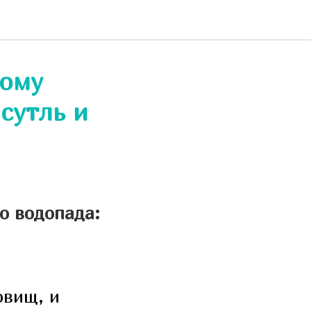
кому
сутль и
о водопада:
овищ, и