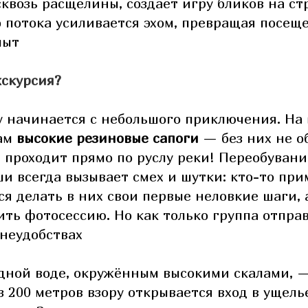
возь расщелины, создаёт игру бликов на стр
 потока усиливается эхом, превращая посещ
пыт
кскурсия?
у начинается с небольшого приключения. На
ам
высокие резиновые сапоги
— без них не о
 проходит прямо по руслу реки! Переобувани
и всегда вызывает смех и шутки: кто-то при
я делать в них свои первые неловкие шаги, а
ить фотосессию. Но как только группа отправ
 неудобствах
дной воде, окружённым высокими скалами, —
 200 метров взору открывается вход в ущелье