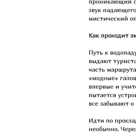
проникающий ск
звук падающего
мистический о
Как проходит э
Путь к водопад
выдают турист
часть маршрута
«модные» галош
впервые и учитс
пытается устро
все забывают о
Идти по прохла
необычно. Через