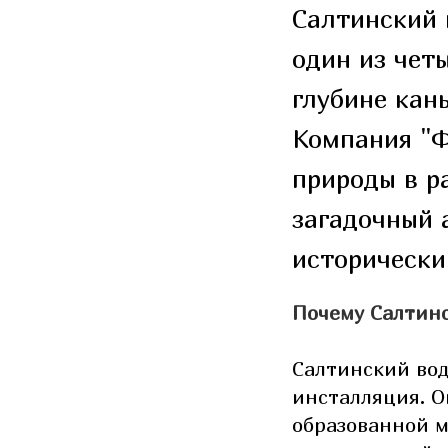
Салтинский 
один из чет
глубине кан
Компания "Ф
природы в р
загадочный 
историческ
Почему Салтинс
Салтинский вод
инсталляция. О
образованной м