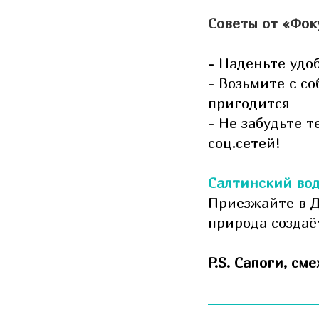
Советы от «Фок
- Наденьте удо
- Возьмите с с
пригодится
- Не забудьте 
соц.сетей!
Салтинский вод
Приезжайте в Д
природа создаё
P.S. Сапоги, с