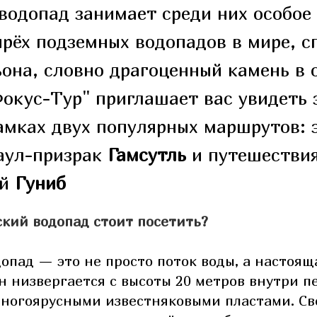
водопад занимает среди них особое 
ырёх подземных водопадов в мире, с
ьона, словно драгоценный камень в 
окус-Тур" приглашает вас увидеть 
амках двух популярных маршрутов: 
аул-призрак
Гамсутль
и путешествия
ий
Гуниб
кий водопад стоит посетить?
опад — это не просто поток воды, а настоя
н низвергается с высоты 20 метров внутри п
ногоярусными известняковыми пластами. Св