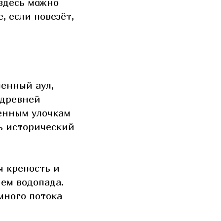
 здесь можно
, если повезёт,
шенный аул,
 древней
менным улочкам
ь исторический
я крепость и
ем водопада.
много потока