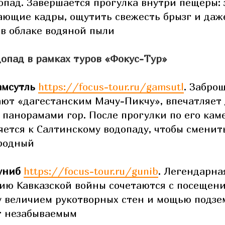
опад. Завершается прогулка внутри пещеры:
ающие кадры, ощутить свежесть брызг и даже
 в облаке водяной пыли
опад в рамках туров «Фокус-Тур»
амсутль
https://focus-tour.ru/gamsutl
. Забро
ют «дагестанским Мачу-Пикчу», впечатляет
 панорамами гор. После прогулки по его ка
яется к Салтинскому водопаду, чтобы сменит
иродный
униб
https://focus-tour.ru/gunib
. Легендарна
рию Кавказской войны сочетаются с посещени
 величием рукотворных стен и мощью подзе
т незабываемым