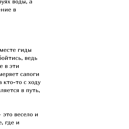
уях воды, а
ение в
 месте гиды
бойтись, ведь
е в эти
меряет сапоги
 кто-то с ходу
ляется в путь,
 это весело и
, где и