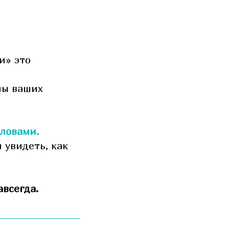
и» это
ны ваших
словами.
 увидеть, как
авсегда.