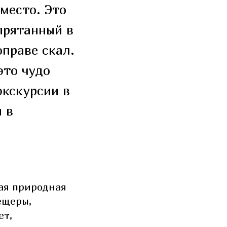
место. Это
прятанный в
оправе скал.
это чудо
экскурсии в
 в
щая природная
ещеры,
ет,